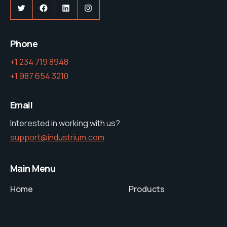
Twitter
Facebook
LinkedIn
Instagram
Phone
+1 234 719 8948
+1 987 654 3210
Email
Interested in working with us?
support@industrium.com
Main Menu
Home
Products